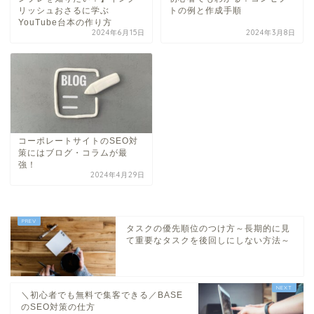
リッシュおさるに学ぶ
トの例と作成手順
YouTube台本の作り方
2024年6月15日
2024年3月8日
コーポレートサイトのSEO対
策にはブログ・コラムが最
強！
2024年4月29日
タスクの優先順位のつけ方～長期的に見
て重要なタスクを後回しにしない方法～
＼初心者でも無料で集客できる／BASE
のSEO対策の仕方