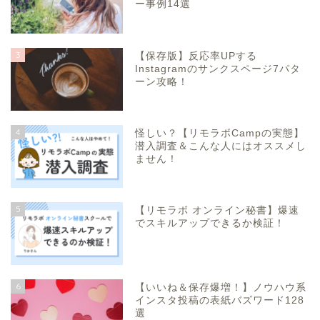
ー事例14選
3
【保存版】反応率UPする
Instagramのサンクスページ7パタ
ーン攻略！
4
怪しい？【リモラボCampの実態】
潜入調査＆こんな人にはオススメし
ません！
5
【リモラボ オンライン秘書】爆速
でスキルアップできるか検証！
6
【いいね＆保存爆増！】ノウハウ系
インスタ投稿の表紙バズワード128
選