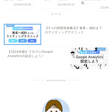
投...
2024年3月5日
2024年6月1日
2024年6
【3つの段階別攻略法】集客～成約まで
のライティングテクニック
【2024年版】ブログにGoogle
Analyticsの設定しよう！