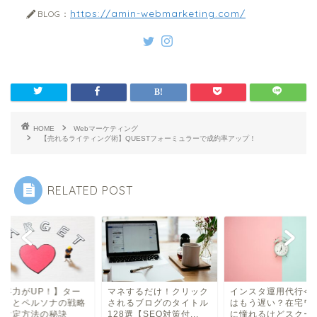
https://amin-webmarketing.com/
BLOG：
HOME
Webマーケティング
【売れるライティング術】QUESTフォーミュラーで成約率アップ！
RELATED POST
集客力がUP！】ター
マネするだけ！クリック
インスタ運用代行今
ットとペルソナの戦略
されるブログのタイトル
はもう遅い？在宅ワ
な設定方法の秘訣
128選【SEO対策付...
に憧れるけどスクー