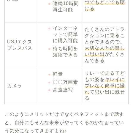
つでもどこでも聴
連続10時間
ける
再生可能
インターネ
たくさんのアトラ
ットで簡単
クションに乗るこ
に購入可能
USJエクス
とができるので、
プレスパス
大切な人との楽し
待ち時間を
い思い出
がたくさ
短縮できる
んできる
リレーで走る子ど
軽量
もの姿を
キレイに
〇〇万画素
カメラ
ブレなく簡単に撮
高速連写
れ
て思い出に残せ
る
このようにメリットだけでなくベネフィットまで話す
と、自分にもそんな未来がやってくるのかなぁってい
う気分になってきますよね♪