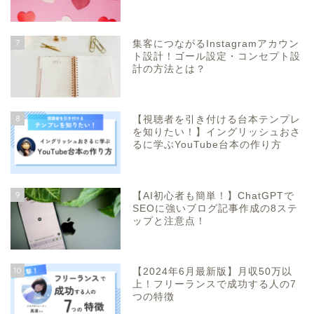
7
集客につながるInstagramアカウン
ト設計！ゴール設定・コンセプト設
計の方法とは？
8
【視聴者を引き付ける台本テンプレ
を知りたい！】イングリッシュおさ
るに学ぶYouTube台本の作り方
9
【AI初心者も簡単！】ChatGPTで
SEOに強いブログ記事作成の8ステ
ップと注意点！
10
【2024年6月最新版】月収50万以
上！フリーランスで成功する人の7
つの特徴